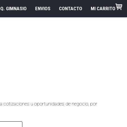
Q. GIMNASIO
ENVIOS
CONTACTO
MI CARRITO
ara cotizaciones u oportunidades de negocio, por