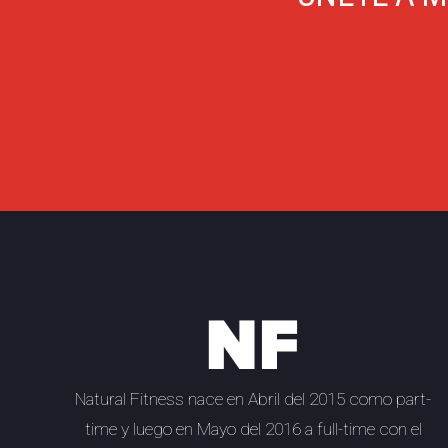
Natural Fitness
nace en Abril del 2015 como part-
time y luego en Mayo del 2016 a full-time con el