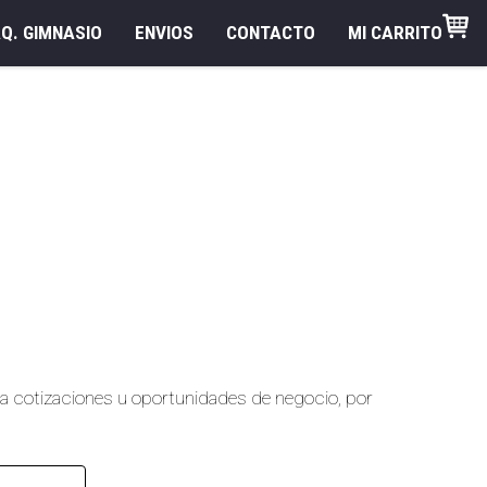
Q. GIMNASIO
ENVIOS
CONTACTO
MI CARRITO
ara cotizaciones u oportunidades de negocio, por