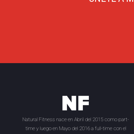
Natural Fitness
nace en Abril del 2015 como part-
time y luego en Mayo del 2016 a full-time con el