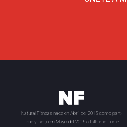
Natural Fitness
nace en Abril del 2015 como part-
time y luego en Mayo del 2016 a full-time con el