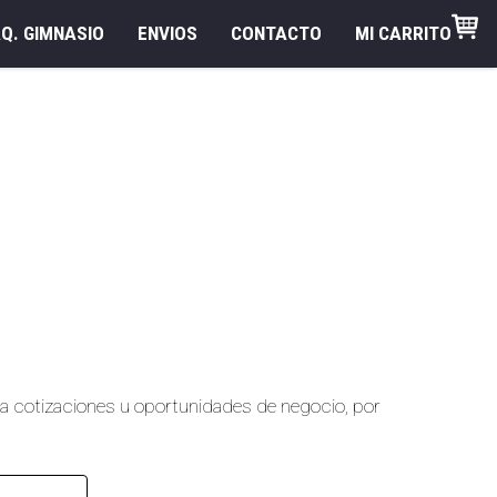
Q. GIMNASIO
ENVIOS
CONTACTO
MI CARRITO
ara cotizaciones u oportunidades de negocio, por